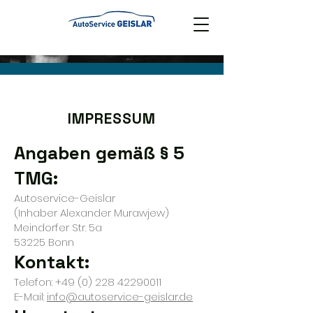
IMPRESSUM
Angaben gemäß § 5
TMG:
Autoservice-Geislar
(I
nhaber
Alexander Murawjew)
Meindorfer Str. 5a
53225 Bonn
Kontakt:
Telefon:
+49 (0) 228 42290011
E-Mail:
info@autoservice-geislar.de