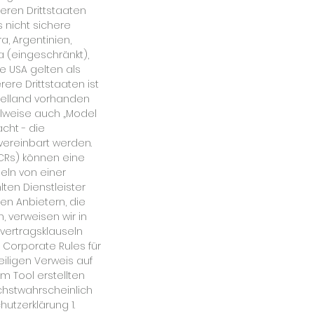
eren Drittstaaten
 nicht sichere
a, Argentinien,
da (eingeschränkt),
ie USA gelten als
rere Drittstaaten ist
Zielland vorhanden
ilweise auch „Model
cht - die
ereinbart werden.
CRs) können eine
eln von einer
en Dienstleister
len Anbietern, die
 verweisen wir in
vertragsklauseln
 Corporate Rules für
eiligen Verweis auf
m Tool erstellten
öchstwahrscheinlich
utzerklärung 1.