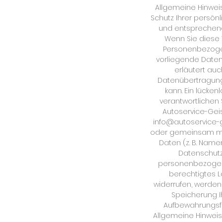
Allgemeine Hinwei
Schutz Ihrer persön
und entsprechend
Wenn Sie diese
Personenbezogen
vorliegende Datens
erläutert auc
Datenübertragung 
kann. Ein lücken
verantwortlichen S
Autoservice-Geis
info@autoservice-g