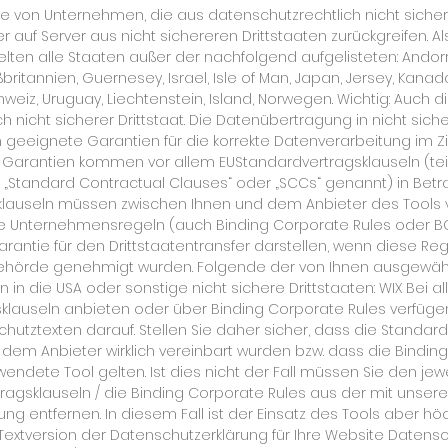
te von Unternehmen, die aus datenschutzrechtlich nicht sicher
uf Server aus nicht sichereren Drittstaaten zurückgreifen. Als
elten alle Staaten außer der nachfolgend aufgelisteten: Andorr
britannien, Guernesey, Israel, Isle of Man, Japan, Jersey, Kana
eiz, Uruguay, Liechtenstein, Island, Norwegen. Wichtig: Auch d
 nicht sicherer Drittstaat. Die Datenübertragung in nicht siche
n geeignete Garantien für die korrekte Datenverarbeitung im 
e Garantien kommen vor allem EUStandardvertragsklauseln (te
, „Standard Contractual Clauses“ oder „SCCs“ genannt) in Betra
lauseln müssen zwischen Ihnen und dem Anbieter des Tools v
he Unternehmensregeln (auch Binding Corporate Rules oder B
rantie für den Drittstaatentransfer darstellen, wenn diese Reg
hörde genehmigt wurden. Folgende der von Ihnen ausgewählt
in die USA oder sonstige nicht sichere Drittstaaten: WIX Bei al
klauseln anbieten oder über Binding Corporate Rules verfügen,
utztexten darauf. Stellen Sie daher sicher, dass die Standard
dem Anbieter wirklich vereinbart wurden bzw. dass die Binding
endete Tool gelten. Ist dies nicht der Fall müssen Sie den jew
ragsklauseln / die Binding Corporate Rules aus der mit unsere
ng entfernen. In diesem Fall ist der Einsatz des Tools aber h
Textversion der Datenschutzerklärung für Ihre Website Datensch