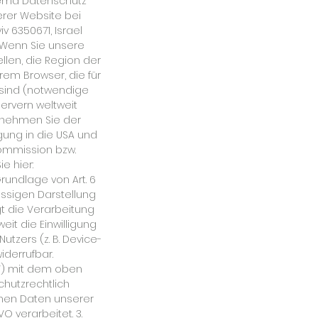
hema Datenschutz
erer Website bei
iv 6350671, Israel
. Wenn Sie unsere
llen, die Region der
rem Browser, die für
 sind (notwendige
ervern weltweit
ntnehmen Sie der
ung in die USA und
Kommission bzw.
e hier:
rundlage von Art. 6
lässigen Darstellung
gt die Verarbeitung
eit die Einwilligung
tzers (z. B. Device-
iderrufbar.
VV) mit dem oben
hutzrechtlich
enen Daten unserer
 verarbeitet. 3.