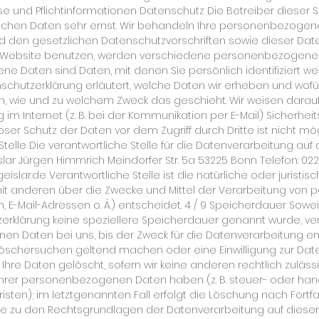
se und Pflichtinformationen Datenschutz Die Betreiber dieser
lichen Daten sehr ernst. Wir behandeln Ihre personenbezogen
 den gesetzlichen Datenschutzvorschriften sowie dieser Date
 Website benutzen, werden verschiedene personenbezogene
e Daten sind Daten, mit denen Sie persönlich identifiziert we
chutzerklärung erläutert, welche Daten wir erheben und wofür 
h, wie und zu welchem Zweck das geschieht. Wir weisen darauf 
im Internet (z. B. bei der Kommunikation per E-Mail) Sicherhei
loser Schutz der Daten vor dem Zugriff durch Dritte ist nicht mög
telle Die verantwortliche Stelle für die Datenverarbeitung auf d
lar Jürgen Himmrich Meindorfer Str. 5a 53225 Bonn Telefon: 0228
eislar.de
Verantwortliche Stelle ist die natürliche oder juristische Person, die allein oder gemeinsam mit anderen über die Zwecke und Mittel der Verarbeitung von personenbezogenen Daten (z. B. Namen, E-Mail-Adressen o. Ä.) entscheidet. 4 / 9 Speicherdauer Soweit innerhalb dieser Datenschutzerklärung keine speziellere Speicherdauer genannt wurde, verbleiben Ihre personenbezogenen Daten bei uns, bis der Zweck für die Datenverarbeitung entfällt. Wenn Sie ein berechtigtes Löschersuchen geltend machen oder eine Einwilligung zur Datenverarbeitung widerrufen, werden Ihre Daten gelöscht, sofern wir keine anderen rechtlich zulässigen Gründe für die Speicherung Ihrer personenbezogenen Daten haben (z. B. steuer- oder handelsrechtliche Aufbewahrungsfristen); im letztgenannten Fall erfolgt die Löschung nach Fortfall dieser Gründe. Allgemeine Hinweise zu den Rechtsgrundlagen der Datenverarbeitung auf dieser Website Sofern Sie in die Datenverarbeitung eingewilligt haben, verarbeiten wir Ihre personenbezogenen Daten auf Grundlage von Art. 6 Abs. 1 lit. a DSGVO bzw. Art. 9 Abs. 2 lit. a DSGVO, sofern besondere Datenkategorien nach Art. 9 Abs. 1 DSGVO verarbeitet werden. Im Falle einer ausdrücklichen Einwilligung in die Übertragung personenbezogener Daten in Drittstaaten erfolgt die Datenverarbeitung außerdem auf Grundlage von Art. 49 Abs. 1 lit. a DSGVO. Sofern Sie in die Speicherung von Cookies oder in den Zugriff auf Informationen in Ihr Endgerät (z. B. via Device-Fingerprinting) eingewilligt haben, erfolgt die Datenverarbeitung zusätzlich auf Grundlage von § 25 Abs. 1 TTDSG. Die Einwilligung ist jederzeit widerrufbar. Sind Ihre Daten zur Vertragserfüllung oder zur Durchführung vorvertraglicher Maßnahmen erforderlich, verarbeiten wir Ihre Daten auf Grundlage des Art. 6 Abs. 1 lit. b DSGVO. Des Weiteren verarbeiten wir Ihre Daten, sofern diese zur Erfüllung einer rechtlichen Verpflichtung erforderlich sind auf Grundlage von Art. 6 Abs. 1 lit. c DSGVO. Die Datenverarbeitung kann ferner auf Grundlage unseres berechtigten Interesses nach Art. 6 Abs. 1 lit. f DSGVO erfolgen. Über die jeweils im Einzelfall einschlägigen Rechtsgrundlagen wird in den folgenden Absätzen dieser Datenschutzerklärung informiert. Hinweis zur Datenweitergabe in die USA und sonstige Drittstaaten Wir verwenden unter anderem Tools von Unternehmen mit Sitz in den USA oder sonstigen datenschutzrechtlich nicht sicheren Drittstaaten. Wenn diese Tools aktiv sind, können Ihre personenbezogene Daten in diese Drittstaaten übertragen und dort verarbeitet werden. Wir weisen darauf hin, dass in diesen Ländern kein mit der EU vergleichbares Datenschutzniveau garantiert werden kann. Beispielsweise sind US-Unternehmen dazu verpflichtet, personenbezogene Daten an Sicherheitsbehörden herauszugeben, ohne dass Sie als Betroffener hiergegen gerichtlich vorgehen könnten. Es kann daher nicht ausgeschlossen werden, dass US-Behörden (z. B. Geheimdienste) Ihre auf US-Servern befindlichen Daten zu Überwachungszwecken verarbeiten, auswerten und dauerhaft speichern. Wir haben auf diese Verarbeitungstätigkeiten keinen Einfluss. Widerruf Ihrer Einwilligung zur Datenverarbeitung Viele Datenverarbeitungsvorgänge sind nur mit Ihrer ausdrücklichen Einwilligung möglich. Sie können eine bereits erteilte Einwilligung jederzeit widerrufen. Die Rechtmäßigkeit der bis zum Widerruf erfolgten Datenverarbeitung bleibt vom Widerruf unberührt. Widerspruchsrecht gegen die Datenerhebung in besonderen Fällen sowie gegen Direktwerbung (Art. 21 DSGVO) WENN DIE DATENVERARBEITUNG AUF GRUNDLAGE VON ART. 6 ABS. 1 LIT. E ODER F DSGVO ERFOLGT, HABEN SIE JEDERZEIT DAS RECHT, AUS GRÜNDEN, DIE SICH AUS IHRER BESONDEREN SITUATION ERGEBEN, GEGEN DIE VERARBEITUNG IHRER PERSONENBEZOGENEN DATEN WIDERSPRUCH EINZULEGEN; DIES GILT AUCH FÜR EIN AUF DIESE BESTIMMUNGEN GESTÜTZTES PROFILING. DIE JEWEILIGE RECHTSGRUNDLAGE, AUF DENEN EINE VERARBEITUNG BERUHT, ENTNEHMEN SIE DIESER DATENSCHUTZERKLÄRUNG. WENN SIE WIDERSPRUCH EINLEGEN, WERDEN WIR IHRE BETROFFENEN PERSONENBEZOGENEN DATEN NICHT MEHR VERARBEITEN, ES 5 / 9 SEI DENN, WIR KÖNNEN ZWINGENDE SCHUTZWÜRDIGE GRÜNDE FÜR DIE VERARBEITUNG NACHWEISEN, DIE IHRE INTERESSEN, RECHTE UND FREIHEITEN ÜBERWIEGEN ODER DIE VERARBEITUNG DIENT DER GELTENDMACHUNG, AUSÜBUNG ODER VERTEIDIGUNG VON RECHTSANSPRÜCHEN (WIDERSPRUCH NACH ART. 21 ABS. 1 DSGVO). WERDEN IHRE PERSONENBEZOGENEN DATEN VERARBEITET, UM DIREKTWERBUNG ZU BETREIBEN, SO HABEN SIE DAS RECHT, JEDERZEIT WIDERSPRUCH GEGEN DIE VERARBEITUNG SIE BETREFFENDER PERSONENBEZOGENER DATEN ZUM ZWECKE DERARTIGER WERBUNG EINZULEGEN; DIES GILT AUCH FÜR DAS PROFILING, SOWEIT ES MIT SOLCHER DIREKTWERBUNG IN VERBINDUNG STEHT. WENN SIE WIDERSPRECHEN, WERDEN IHRE PERSONENBEZOGENEN DATEN ANSCHLIESSEND NICHT MEHR ZUM ZWECKE DER DIREKTWERBUNG VERWENDET (WIDERSPRUCH NACH ART. 21 ABS. 2 DSGVO). Beschwerderecht bei der zuständigen Aufsichtsbehörde Im Falle von Verstößen gegen die DSGVO steht den Betroffenen ein Beschwerderecht bei einer Aufsichtsbehörde, insbesondere in dem Mitgliedstaat ihres gewöhnlichen Aufenthalts, ihres Arbeitsplatzes oder des Orts des mutmaßlichen Verstoßes zu. Das Beschwerderecht besteht unbeschadet anderweitiger verwaltungsrechtlicher oder gerichtlicher Rechtsbehelfe. Recht auf Datenübertragbarkeit Sie haben das Recht, Daten, die wir auf Grundlage Ihrer Einwilligung oder in Erfüllung eines Vertrags automatisiert verarbeiten, an sich oder an einen Dritten in einem gängigen, maschinenlesbaren Format aushändigen zu lassen. Sofern Sie die direkte Übertragung der Daten an einen anderen Verantwortlichen verlangen, erfolgt dies nur, soweit es technisch machbar ist. Auskunft, Löschung und Berichtigung Sie haben im Rahmen der geltenden gesetzlichen Bestimmungen jederzeit das Recht auf unentgeltliche Auskunft über Ihre gespeicherten personenbezogenen Daten, deren Herkunft und Empfänger und den Zweck der Datenverarbeitung und ggf. ein Recht auf Berichtigung oder Löschung dieser Daten. Hierzu sowie zu weiteren Fragen zum Thema personenbezogene Daten können Sie sich jederzeit an uns wenden. Recht auf Einschränkung der Verarbeitung Sie haben das Recht, die Einschränkung der Verarbeitung Ihrer personenbezogenen Daten zu verlangen. Hierzu können Sie sich jederzeit an uns wenden. Das Recht auf Einschränkung der Verarbeitung besteht in folgenden Fällen: Wenn Sie die Richtigkeit Ihrer bei uns gespeicherten personenbezogenen Daten bestreiten, benötigen wir in der Regel Zeit, um dies zu überprüfen. Für die Dauer der Prüfung haben Sie das Recht, die Einschränkung der Verarbeitung Ihrer personenbezogenen Daten zu verlangen. Wenn die Verarbeitung Ihrer personenbezogenen Daten unrechtmäßig geschah/geschieht, können Sie statt der Löschung die Einschränkung der Datenverarbeitung verlangen. Wenn wir Ihre personenbezogenen Daten nicht mehr benötigen, Sie sie jedoch zur Ausübung, Verteidigung oder Geltendmachung von Rechtsansprüchen benötigen, haben Sie das Recht, statt der Löschung die Einschränkung der Verarbeitung Ihrer personenbezogenen Daten zu verlangen. Wenn Sie einen Widerspruch nach Art. 21 Abs. 1 DSGVO eingelegt haben, muss eine Abwägung zwischen Ihren und unseren Interessen vorgenommen werden. Solange noch nicht feststeht, wessen Interessen überwiegen, haben Sie das Recht, die Einschränkung der Verarbeitung Ihrer personenbezogenen Daten zu verlangen. Wenn Sie