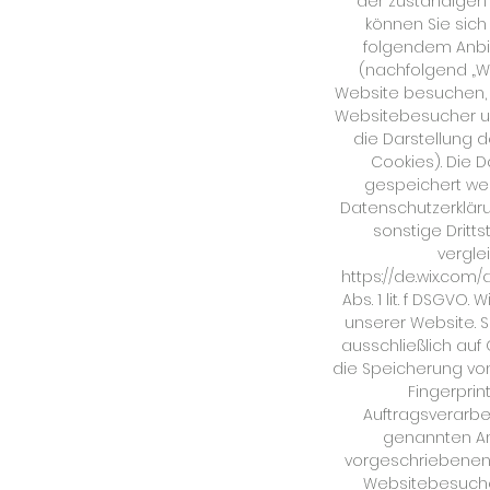
der zuständigen
können Sie sich
folgendem Anbiete
(nachfolgend „WI
Website besuchen, w
Websitebesucher und
die Darstellung d
Cookies). Die 
gespeichert werd
Datenschutzerkläru
sonstige Dritt
vergle
https://de.wix.com
Abs. 1 lit. f DSGVO
unserer Website. S
ausschließlich auf G
die Speicherung von
Fingerprin
Auftragsverarbe
genannten Anb
vorgeschriebenen 
Websitebesucher