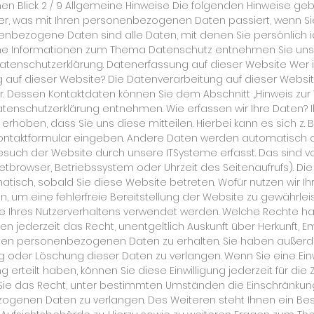
en Blick 2 / 9 Allgemeine Hinweise Die folgenden Hinweise ge
er, was mit Ihren personenbezogenen Daten passiert, wenn S
nbezogene Daten sind alle Daten, mit denen Sie persönlich id
iche Informationen zum Thema Datenschutz entnehmen Sie uns
atenschutzerklärung. Datenerfassung auf dieser Website Wer is
 auf dieser Website? Die Datenverarbeitung auf dieser Websit
. Dessen Kontaktdaten können Sie dem Abschnitt „Hinweis zur
 Datenschutzerklärung entnehmen. Wie erfassen wir Ihre Daten?
rhoben, dass Sie uns diese mitteilen. Hierbei kann es sich z. 
 Kontaktformular eingeben. Andere Daten werden automatisch 
Besuch der Website durch unsere ITSysteme erfasst. Das sind v
rnetbrowser, Betriebssystem oder Uhrzeit des Seitenaufrufs). Di
tisch, sobald Sie diese Website betreten. Wofür nutzen wir Ihr
, um eine fehlerfreie Bereitstellung der Website zu gewährle
e Ihres Nutzerverhaltens verwendet werden. Welche Rechte ha
ben jederzeit das Recht, unentgeltlich Auskunft über Herkunft,
ten personenbezogenen Daten zu erhalten. Sie haben außerde
g oder Löschung dieser Daten zu verlangen. Wenn Sie eine Einw
 erteilt haben, können Sie diese Einwilligung jederzeit für die Z
e das Recht, unter bestimmten Umständen die Einschränkun
ogenen Daten zu verlangen. Des Weiteren steht Ihnen ein Be