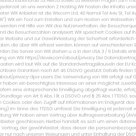
 Aufsichtsbehörde zu. Hierzu sowie zu weiteren Fragen zum T
 jederzeit an uns wenden. 2. Hosting Wir hosten die Inhalte uns
r: WIX Anbieter ist die Wix.com Ltd., 40 Namal Tel Aviv St., Tel Av
X“). WIX ein Tool zum Erstellen und zum Hosten von Webseiten
erden mit Hilfe von WIX das Nutzerverhalten, die Besucherque
 die Besucherzahlen analysiert. WIX speichert Cookies auf Ih
er Website und zur Gewährleistung der Sicherheit erforderlich
Daten, die über WIX erfasst werden, können auf verschiedenen S
en. Die Server von WIX stehen u. a. in den USA. 3 / 9 Details e
ng von WIX:
https://de.wix.com/about/privacy.
Die Datenübertrag
staaten wird laut WIX auf die Standardvertragsklauseln der EU-
ichbare Garantien nach Art. 46 DSGVO gestützt. Details finden Si
/about/privacy-dpa-users.
Die Verwendung von WIX erfolgt auf G
. Wir haben ein berechtigtes Interesse an einer möglichst zuver
ofern eine entsprechende Einwilligung abgefragt wurde, erfol
rundlage von Art. 6 Abs. 1 lit. a DSGVO und § 25 Abs. 1 TTDSG, sow
 Cookies oder den Zugriff auf Informationen im Endgerät des Nu
ting) im Sinne des TTDSG umfasst. Die Einwilligung ist jederzeit w
itung Wir haben einen Vertrag über Auftragsverarbeitung (A
ieter geschlossen. Hierbei handelt es sich um einen datensc
Vertrag, der gewährleistet, dass dieser die personenbezog
 nur nach unseren Weisungen und unter Einhaltung der DSGVO