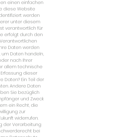
ben einen einfachen
ie diese Website
entifiziert werden
erer unter diesem
t verantwortlich für
e erfolgt durch den
 Verantwortlichen
 Ihre Daten werden
B. um Daten handeln,
oder nach Ihrer
or allem technische
e Erfassung dieser
e Daten? Ein Teil der
isten. Andere Daten
ben Sie bezüglich
 Empfänger und Zweck
m ein Recht, die
illigung zur
ukunft widerrufen.
g der Verarbeitung
schwerderecht bei