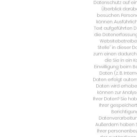
Datenschutz auf ein
Überblick darüb
besuchen. Persone
können. Ausführl
Text aufgeführten D
die Datenerfassung
Websitebetreiber
Stelle“ in dieser
zum einen dadurch e
die Sie in ein
Einwilligung beim 
Daten (z. B. Inte
Daten erfolgt automa
Daten wird erhoben
können zur Analys
Ihrer Daten? Sie ha
Ihrer gespeicher
Berichtigun
Datenverarbeitung
Außerdem haben Si
Ihrer personenbez