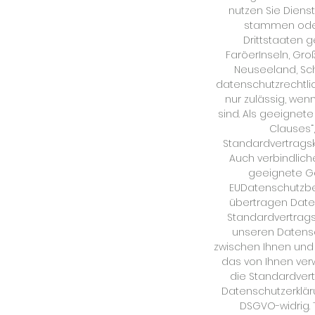
nutzen Sie Diens
stammen oder a
Drittstaaten g
FaröerInseln, Groß
Neuseeland, Schw
datenschutzrechtlich
nur zulässig, wen
sind. Als geeignet
Clauses“
Standardvertragsk
Auch verbindlic
geeignete Ga
EUDatenschutzbe
übertragen Daten 
Standardvertrags
unseren Datensch
zwischen Ihnen und 
das von Ihnen verw
die Standardvert
Datenschutzerkläru
DSGVO-widrig. 